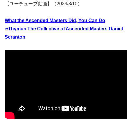
【ユーチューブ動画】（2023/8/10）
What the Ascended Masters Did, You Can Do
∞Thymus The Collective of Ascended Masters Daniel
Scranton