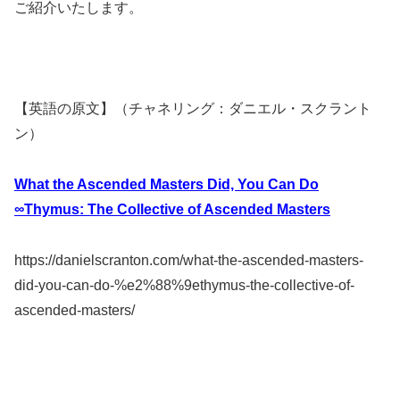
ご紹介いたします。
【英語の原文】（チャネリング：ダニエル・スクラント
ン）
What the Ascended Masters Did, You Can Do
∞Thymus: The Collective of Ascended Masters
https://danielscranton.com/what-the-ascended-masters-
did-you-can-do-%e2%88%9ethymus-the-collective-of-
ascended-masters/