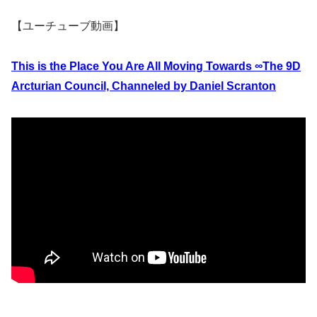
【ユーチューブ動画】
This is the Place You Are All Moving Towards ∞The 9D
Arcturian Council, Channeled by Daniel Scranton