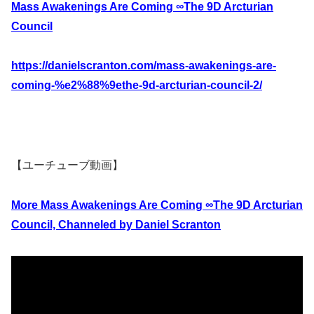
Mass Awakenings Are Coming ∞The 9D Arcturian
Council
https://danielscranton.com/mass-awakenings-are-
coming-%e2%88%9ethe-9d-arcturian-council-2/
【ユーチューブ動画】
More Mass Awakenings Are Coming ∞The 9D Arcturian
Council, Channeled by Daniel Scranton