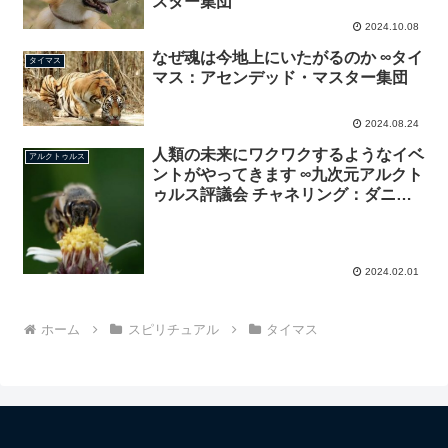
スター集団
2024.10.08
なぜ魂は今地上にいたがるのか ∞タイ
タイマス
マス：アセンデッド・マスター集団
2024.08.24
人類の未来にワクワクするようなイベ
アルクトゥルス
ントがやってきます ∞九次元アルクト
ゥルス評議会 チャネリング：ダニエ
ル・スクラントン
2024.02.01
ホーム
スピリチュアル
タイマス