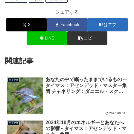
シェアする
X
Facebook
はてブ
LINE
コピー
関連記事
あなたの中で眠ったままでいるもの ∞
タイマス
タイマス：アセンデッド・マスター集
団 チャネリング：ダニエル・スクラ
ントン
2023.08.04
2024年10月のエネルギーとあなたへ
タイマス
の影響 ∞タイマス：アセンデッド・マ