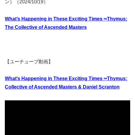
ン）（2024/10/19）
What’s Happening in These Exciting Times ∞Thymus:
The Collective of Ascended Masters
【ユーチューブ動画】
What’s Happening in These Exciting Times ∞Thymus:
Collective of Ascended Masters & Daniel Scranton