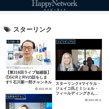
スターリンク
石川新一郎
スピリチュアル
【第316回ライブ短縮版】
①GCRとRVの話をしま
す!! 石川新一郎チャンネル
スターリンク⭐マイケル・
ジェイコ氏とミシェル・
2022.09.28
フィールディングさんの
佐野美代子さん
対談 マータさんより
2022.08.11