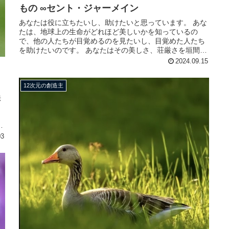
もの ∞セント・ジャーメイン
あなたは役に立ちたいし、助けたいと思っています。 あな
たは、地球上の生命がどれほど美しいかを知っているの
で、他の人たちが目覚めるのを見たいし、目覚めた人たち
を助けたいのです。 あなたはその美しさ、荘厳さを垣間見
ると、それをもっと見たいと思う...
2024.09.15
12次元の創造主
法
、
意
03