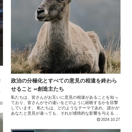
政治の分極化とすべての意見の相違を終わら
づ
せること ∞創造主たち
分
よ
私たちは、皆さんがお互いに意見の相違があることを知っ
ており、皆さんがその違いをどのように経験するかを目撃
20
しています。 私たちは、どのようなテーマであれ、誰かが
あなたと意見が違っても、それが感情的な影響を与える必
要はない、ということを知ってい...
2024.10.27