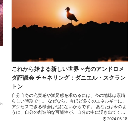
：
これから始まる新しい世界 ∞光のアンドロメ
ダ評議会 チャネリング：ダニエル・スクラン
と
、
トン
。
自分自身の充実感や満足感を求めるには、今の地球は素晴
い
らしい時期です。 なぜなら、今ほど多くのエネルギーに、
25
アクセスできる機会は他にないからです。 あなたは今のよ
うに、自分の創造的な可能性が、自分の中に湧き出てくる
のを、経験したことはないでし...
2024.05.18