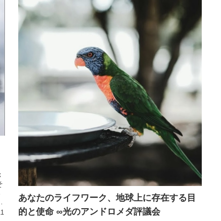
称
そ
る
あなたのライフワーク、地球上に存在する目
ド
的と使命 ∞光のアンドロメダ評議会
11