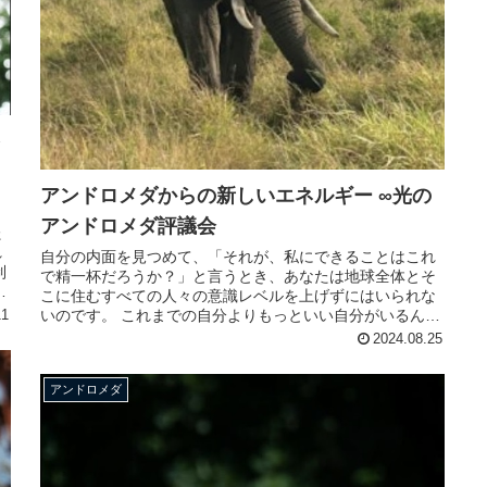
を
アンドロメダからの新しいエネルギー ∞光の
アンドロメダ評議会
た
れ
自分の内面を見つめて、「それが、私にできることはこれ
制
で精一杯だろうか？」と言うとき、あなたは地球全体とそ
デ
こに住むすべての人々の意識レベルを上げずにはいられな
いのです。 これまでの自分よりもっといい自分がいるんじ
11
ゃないかと疑問に思うとき、あな...
2024.08.25
アンドロメダ