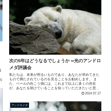
次の5年はどうなるでしょうか ∞光のアンドロ
し
こ
メダ評議会
は
。
私たちは、未来が明るいものであり、あなたが求めてきた
もので満たされているのを見ることをお勧めします。 ま
15
た、ベールの向こう側には、これまで以上に多くの存在
が、あなたを助けていることを知っていただきたいと思い
ます。 そして、私たちのベールの側...
2024.07.27
アンドロメダ