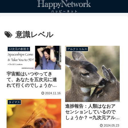
意識レベル
12次元の創造主
アルクトゥルス
宇宙船はいつやってき
て、あなたを五次元に連
れて行くのでしょうか？ ∞
創造主たち
2024.11.16
タイマス
進捗報告：人類はなおア
センションしているので
しょうか？ ∞九次元アルク
トゥルス評議会 チャネリ
2024.05.23