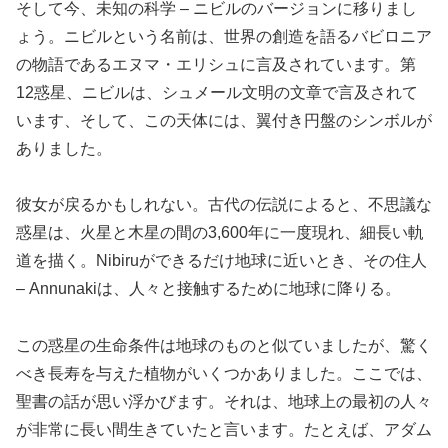
そして今、未知の科学 – ニビルのバージョンに移りまし
ょう。ニビルという名前は、世界の創造を語るバビロニア
の物語であるエヌマ・エリシュに言及されています。第
12惑星、ニビルは、シュメール文明の文章で言及されて
います、そして、この天体には、翼付き円盤のシンボルが
ありました。
彼女が戻るかもしれない。古代の伝説によると、不思議な
惑星は、火星と木星の間の3,600年に一度現れ、細長い軌
道を描く。Nibiruができるだけ地球に近いとき、その住人
– Annunakiは、人々と接触するために地球に降りる。
この惑星の生命条件は地球のものと似ていましたが、驚く
べき長寿を与えた植物がいくつかありました。ここでは、
聖書の話が思い浮かびます。それは、地球上の最初の人々
が非常に長い間生きていたと言います。たとえば、アダム