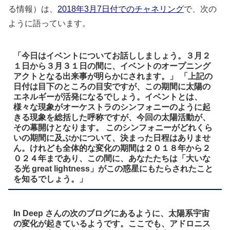
る情報）は、
2018年3月7日付でのチャネリング
で、次の
ように語っています。
「今日はイベントについてお話ししましょう。３月２
１日から３月３１日の間に、イベントのオープニング
アクトとなる出来事が明らかにされます。」 「上記の
日付は目下のところの目安ですが、この期間に太陽の
エネルギーが活発になるでしょう。イベントとは、
様々な現象がオーケストラのシンフォニーのように起
きる現象を総括した呼称ですが、今回の太陽活動が、
その幕開けとなります。 このシンフォニーがどれくら
いの期間に及ぶかについて、決まった日程はありませ
ん。けれども全体的な変化の期間は２０１８年から２
０２４年まであり、この間に、あなたたちは「大いな
る光 great lightness」がこの惑星にもたらされたこと
を知るでしょう。」
In Deep さんの次のブログにあるように、太陽系宇宙
の変化が起きているようです。ここでも、アドロニス