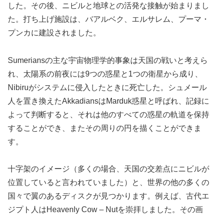
した。その後、ニビルと地球との活発な接触が始まりまし
た。打ち上げ施設は、バアルベク、エルサレム、プーマ・
プンカに建設されました。
Sumeriansの主な宇宙物理学的事象は天国の戦いと考えら
れ、太陽系の前夜には9つの惑星と1つの衛星から成り、
Nibiruがシステムに侵入したときに死亡した。シュメール
人を置き換えたAkkadiansはMarduk惑星と呼ばれ、記録に
よって判断すると、それは他のすべての惑星の軌道を保持
することができ、またその周りの円を描くことができま
す。
十字架のイメージ（多くの場合、天国の交差点にニビルが
位置していると言われていました）と、世界の他の多くの
国々で翼のあるディスクが見つかります。例えば、古代エ
ジプト人はHeavenly Cow – Nutを崇拝しました。その画