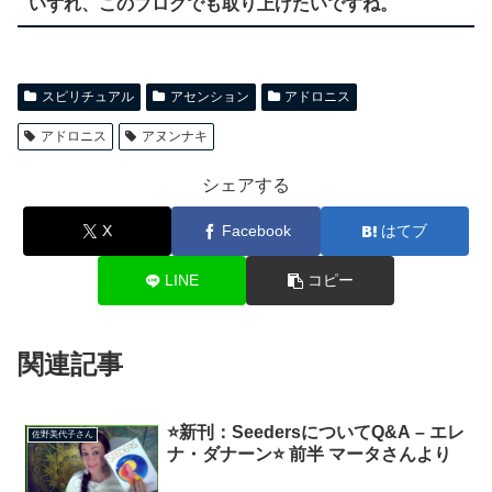
いずれ、このブログでも取り上げたいですね。 ​
スピリチュアル
アセンション
アドロニス
アドロニス
アヌンナキ
シェアする
X
Facebook
はてブ
LINE
コピー
関連記事
⭐️新刊：SeedersについてQ&A – エレ
佐野美代子さん
ナ・ダナーン⭐️ 前半 マータさんより