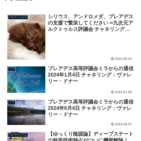
シリウス、アンドロメダ、プレアデス
アルクトゥルス
の支援で繁栄してください ∞九次元ア
ルクトゥルス評議会 チャネリング：
ダニエル・スクラントン
2023.06.23
プレアデス高等評議会ミラからの通信
ミラ
2024年1月4日 チャネリング：ヴァレ
リー・ドナー
2024.01.06
プレアデス高等評議会ミラからの通信
ミラ
2024年6月4日 チャネリング：ヴァレ
リー・ドナー
2024.06.07
【ゆっくり陰謀論】ディープステート
スピリチュアル
の科学技術独占がついに機密解除！