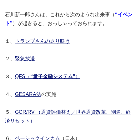
石川新一郎さんは、これから次のような出来事（
“イベン
ト”
）が起きると、おっしゃっておられます。
１、
トランプさんの返り咲き
２、
緊急放送
３、
QFS（
“量子金融システム”
）
４、
GESARA法
の実施
５、
GCR/RV （通貨評価替え／世界通貨改革、別名、経
済リセット）
６、
ベーシックインカム
（日本）