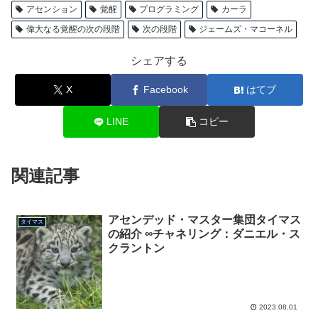
アセンション
覚醒
プログラミング
カーラ
偉大なる覚醒の次の段階
次の段階
ジェームズ・マコーネル
シェアする
X
Facebook
はてブ
LINE
コピー
関連記事
アセンデッド・マスター集団タイマス
タイマス
の紹介 ∞チャネリング：ダニエル・ス
クラントン
2023.08.01