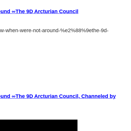
ound ∞The 9D Arcturian Council
follow-when-were-not-around-%e2%88%9ethe-9d-
ound ∞The 9D Arcturian Council, Channeled by