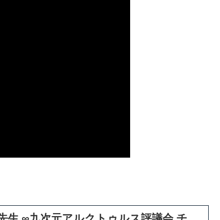
生 ∞九次元アルクトゥルス評議会 チ