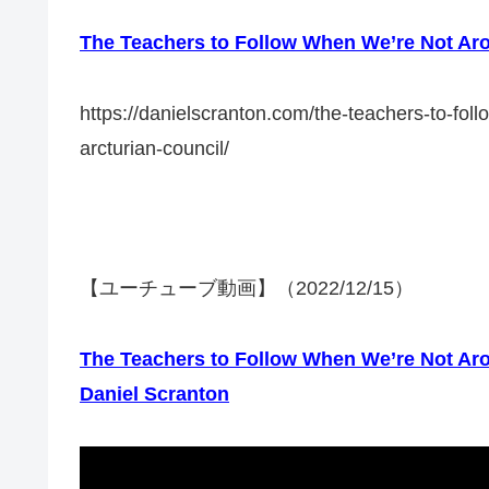
The Teachers to Follow When We’re Not Ar
https://danielscranton.com/the-teachers-to-
arcturian-council/
【ユーチューブ動画】（2022/12/15）
The Teachers to Follow When We’re Not Ar
Daniel Scranton