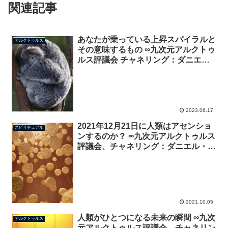
関連記事
あなたが乗っている上昇スパイラルと
アルクトゥルス
その意味するもの ∞九次元アルクトゥ
ルス評議会 チャネリング：ダニエ
ル・スクラントン
2023.06.17
2021年12月21日に人類はアセンショ
スピリチュアル
ンするのか？ ∞九次元アルクトゥルス
評議会、チャネリング：ダニエル・ス
クラントン
2021.10.05
人類がひとつになる未来の瞬間 ∞九次
アルクトゥルス
元アルクトゥルス評議会、チャネリン