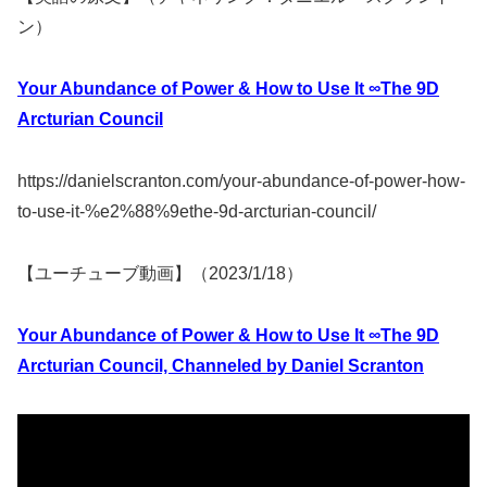
ン）
Your Abundance of Power & How to Use It ∞The 9D
Arcturian Council
https://danielscranton.com/your-abundance-of-power-how-
to-use-it-%e2%88%9ethe-9d-arcturian-council/
【ユーチューブ動画】（2023/1/18）
Your Abundance of Power & How to Use It ∞The 9D
Arcturian Council, Channeled by Daniel Scranton