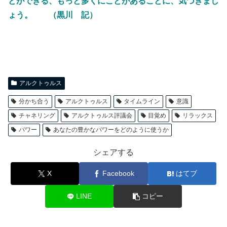
とができる、もっと多くにことがあることに、気づきまし
ょう。 （黒川 記）
アルクトゥルス
分かち合う
アルクトゥルス
タイムライン
意識
チャネリング
アルクトゥルス評議会
目覚め
リラックス
パワー
あなたの豊かなパワーをどのように使うか
シェアする
X
Facebook
はてブ
LINE
コピー