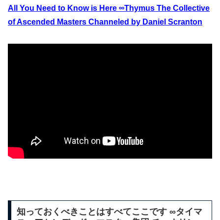
All You Need to Know is Here ∞Thymus The Collective
of Ascended Masters Channeled by Daniel Scranton
知っておくべきことはすべてここです ∞タイマ