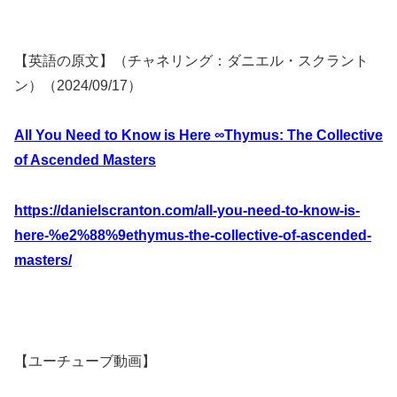
【英語の原文】（チャネリング：ダニエル・スクラント
ン）（2024/09/17）
All You Need to Know is Here ∞Thymus: The Collective
of Ascended Masters
https://danielscranton.com/all-you-need-to-know-is-
here-%e2%88%9ethymus-the-collective-of-ascended-
masters/
【ユーチューブ動画】