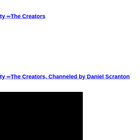
ity ∞The Creators
ity ∞The Creators, Channeled by Daniel Scranton