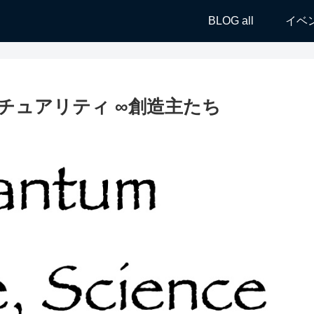
BLOG all
イベ
チュアリティ ∞創造主たち