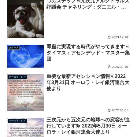
つのステップ ∞九次元アルクトゥルス
評議会 チャネリング：ダニエル・ス
クラントン
2023.12.18
即座に実現する時代がやってきます ∞
タイマス
タイマス：アセンデッド・マスター集
団
2024.09.10
重要な最新アセンション情報⭐️ 2022
オーロラ・レイ
年3月31日 オーロラ・レイ銀河連合大
使より
2022.04.01
三次元から五次元の地球への変容が進
オーロラ・レイ
行しています💫 2022年5月30日 オー
ロラ・レイ銀河連合大使より