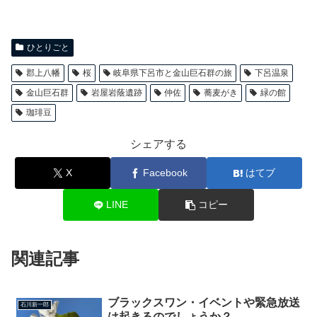
ひとりごと
郡上八幡
桜
岐阜県下呂市と金山巨石群の旅
下呂温泉
金山巨石群
岩屋岩蔭遺跡
仲佐
蕎麦がき
緑の館
珈琲豆
シェアする
X
Facebook
はてブ
LINE
コピー
関連記事
ブラックスワン・イベントや緊急放送
石川新一郎
は起きるのでしょうか？