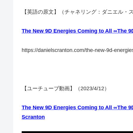
【英語の原文】（チャネリング：ダニエル・
The New 9D Energies Coming to All ∞The 9D
https://danielscranton.com/the-new-9d-energi
【ユーチューブ動画】（2023/4/12）
The New 9D Energies Coming to All ∞The 9D
Scranton