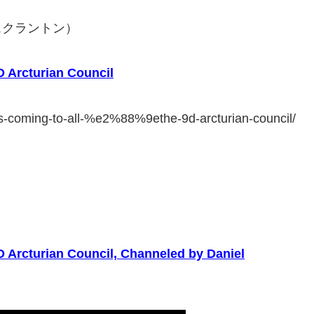
スクラントン）
 Arcturian Council
es-coming-to-all-%e2%88%9ethe-9d-arcturian-council/
 Arcturian Council, Channeled by Daniel