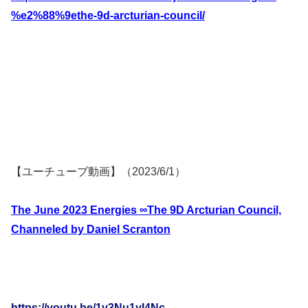
%e2%88%9ethe-9d-arcturian-council/
【ユーチューブ動画】（2023/6/1）
The June 2023 Energies ∞The 9D Arcturian Council,
Channeled by Daniel Scranton
https://youtu.be/1v3Nu1yI4Nc