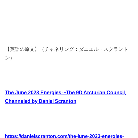
【英語の原文】（チャネリング：ダニエル・スクラント
ン）
The June 2023 Energies ∞The 9D Arcturian Council,
Channeled by Daniel Scranton
https://danielscranton.com/the-june-2023-energies-