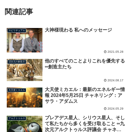
関連記事
大神様現わる 私へのメッセージ
スピリチュアル
2021.05.28
他のすべてのことよりこれを優先する
12次元の創造主
∞創造主たち
2024.08.17
大天使ミカエル：最新のエネルギー情
大天使ミカエル
報 2024年5月25日 チャネリング：ア
サラ・アダムス
2024.05.29
プレアデス星人、シリウス星人、そし
アルクトゥルス
て私たちから多くを受け取ること ∞九
次元アルクトゥルス評議会 チャネリ