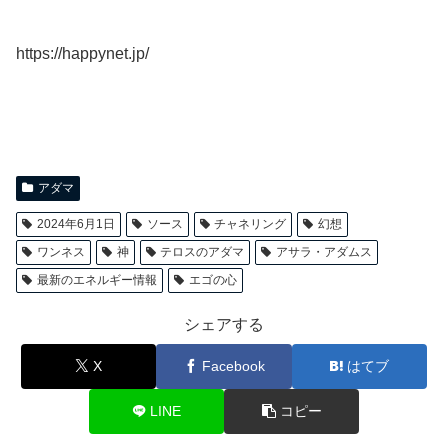
https://happynet.jp/
アダマ
2024年6月1日
ソース
チャネリング
幻想
ワンネス
神
テロスのアダマ
アサラ・アダムス
最新のエネルギー情報
エゴの心
シェアする
X
Facebook
はてブ
LINE
コピー