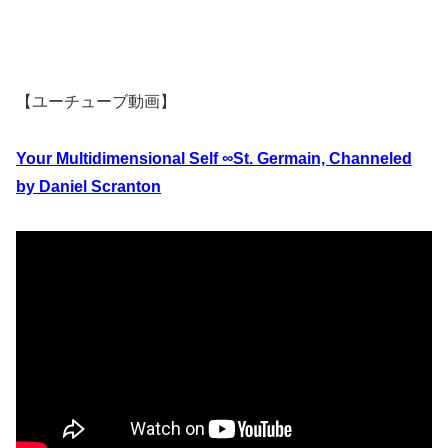
【ユーチューブ動画】
Your Multidimensional Self ∞St. Germain, Channeled
by Daniel Scranton