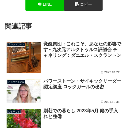
LINE
コピー
関連記事
覚醒集団：これこそ、あなたの影響で
アルクトゥルス
す ∞九次元アルクトゥルス評議会 チ
ャネリング：ダニエル・スクラントン
2022.04.22
パワーストーン・サイキックリーダー
スピリチュアル
認定講座 ロックガールの秘密
2021.10.31
別荘での暮らし 2023年5月 庭の手入
ひとりごと
れと整備