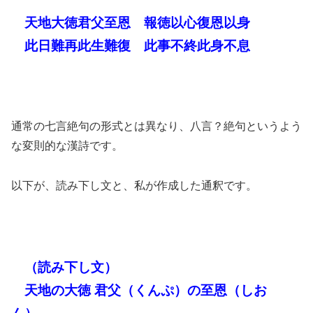
天地大徳君父至恩 報徳以心復恩以身
此日難再此生難復 此事不終此身不息
通常の七言絶句の形式とは異なり、八言？絶句というよう
な変則的な漢詩です。
以下が、読み下し文と、私が作成した通釈です。
（読み下し文）
天地の大徳 君父（くんぷ）の至恩（しお