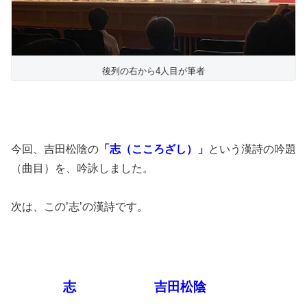
後列の右から4人目が筆者
今回、吉田松陰の
「志（こころざし）」
という漢詩の吟題
（曲目）を、吟詠しました。
次は、この’志’の漢詩です。
志 吉田松陰