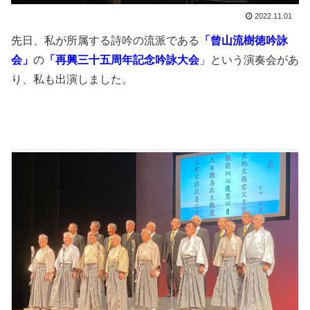
2022.11.01
先日、私が所属する詩吟の流派である
「曾山流樹徳吟詠
会」
の
「再興三十五周年記念吟詠大会
」
という演奏会があ
り、私も出演しました。