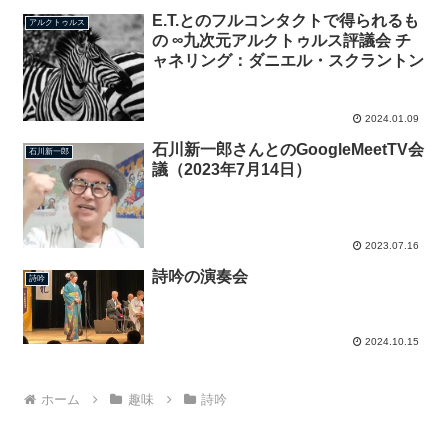
E.T.とのフルコンタクトで得られるも
アルクトゥルス
の ∞九次元アルクトゥルス評議会 チ
ャネリング：ダニエル・スクラントン
2024.01.09
石川新一郎さんとのGoogleMeetTV会
石川新一郎
議（2023年7月14日）
2023.07.16
詩吟の演奏会
詩吟
2024.10.15
ホーム
趣味
詩吟