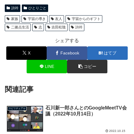
詩吟
ひとりごと
家族
宇宙の導き
友人
宇宙からのギフト
二拠点生活
志
吉田松陰
詩吟
シェアする
X
Facebook
はてブ
LINE
コピー
関連記事
石川新一郎さんとのGoogleMeetTV会
スピリチュアル
議（2022年10月14日）
2022.10.15